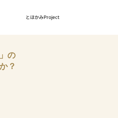
とほかみProject
信」の
か？