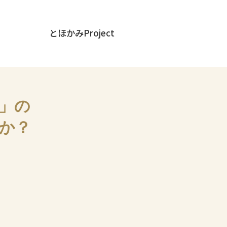
とほかみProject
信」の
か？